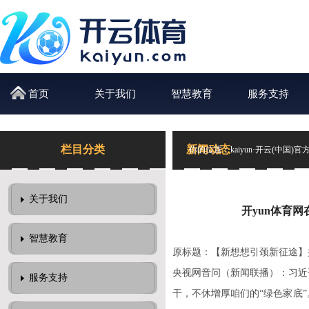
首页
关于我们
智慧教育
服务支持
栏目分类
新闻动态
你的位置：
kaiyun·开云(中国)
关于我们
开yun体育网
智慧教育
原标题：【新想想引颈新征途】共
央视网音问（新闻联播）：习近
服务支持
干，不休增厚咱们的“绿色家底