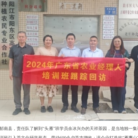
郁南县，责任队了解到“头雁”班学员余冰兴办的天祥茶园，是当地独一
训班引入茶文化研学形态，带动600余户茶农增收；该企业打造的“雁鹰