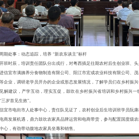
周期处事：动态追踪，培养 “新农东谈主”标杆
开班时辰，培训责任团队分出戎行，对粤西插足往期农村后生创业班、头
进信宜市满姨养分食物制造有限公司、阳江市宏成农业科技有限公司、茂
等企业，调研老学员开办的企业或形态发展情况，了解学员们在乡村振兴
见解建议，产学互动，理实互促，鼓吹在乡村振兴省培训和乡村振兴一线
“三岁首见生效”。
信宜市电街市人处事中心，责任队见证了，农村创业后生培训班学员阮康
电商发展机遇，鼎力鼓吹农家具品牌运营和电商带货，参与配置国度级农
中心，有劲带动腹地农家具坐蓐和销售。