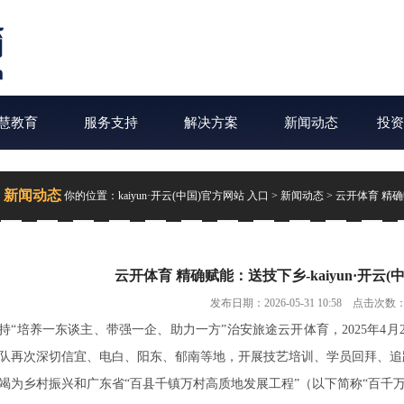
慧教育
服务支持
解决方案
新闻动态
投资
新闻动态
你的位置：
kaiyun·开云(中国)官方网站 入口
>
新闻动态
> 云开体育 精确
云开体育 精确赋能：送技下乡-kaiyun·开云(
发布日期：2026-05-31 10:58 点击次数：
持“培养一东谈主、带强一企、助力一方”治安旅途云开体育，2025年4月
队再次深切信宜、电白、阳东、郁南等地，开展技艺培训、学员回拜、追
竭为乡村振兴和广东省“百县千镇万村高质地发展工程”（以下简称“百千万