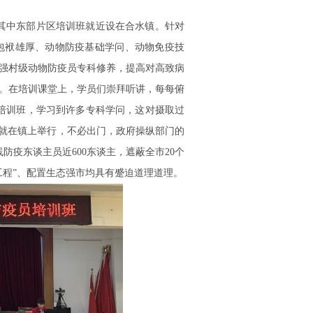
，其中东部片区培训班就近设在合水镇。针对
包袱雄厚、动物防疫基础学问、动物免疫技
强村级动物防疫员专科修养，提高对高致病
。在培训课堂上，学员们崇拜听讲，每每俯
培训班，学习到许多专科学问，这对摄取过
班就在镇上举行，不必出门，政府操纵部门的
疫东谈主员近600东谈主，遮蔽全市20个
工程”、配置生态强市均具有蹙迫道理道理。