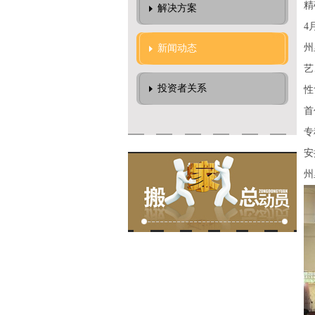
精
解决方案
4
州
新闻动态
艺
投资者关系
性
首
专
安
州