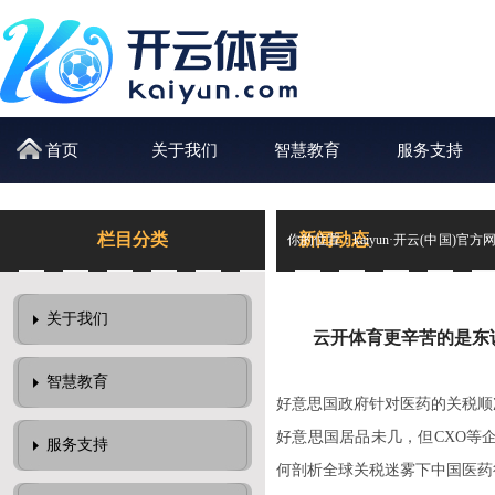
首页
关于我们
智慧教育
服务支持
栏目分类
新闻动态
你的位置：
kaiyun·开云(中国)官方
国)官方网站 入口
关于我们
云开体育更辛苦的是东说
智慧教育
好意思国政府针对医药的关税顺
好意思国居品未几，但CXO等
服务支持
何剖析全球关税迷雾下中国医药