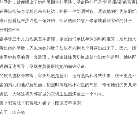
的孕肚，趁便晒出了她的暑期带娃平淡，活命险些即是“吃吃喝喝”的富豪
在香港街头身穿粉色吊带短裙，外搭一件防晒衬衫。尽管她的行为依旧纤
搭让她看起来少许也不像妊妇，但从侧面如故不错蒙胧看到零碎的肚子。
开剩余60%
媛孕珠三个月后现象基本肃穆，按照她们承认孕珠的时间推算，咫尺她大
看过她的孕肚，齐以为她的肚子如故有六到七个月露出出来了。因此，瞻
来看她共享的另一套装璜，方媛由辣妹风切换成慈悲淑女的造型。她搭配
透彻无迹可寻，孕珠并莫得影响她的前锋活命。
的饮食也格外丰富，宵夜尽然是意面，还有燕窝和各式生果，桃子更是不
媛的男儿相通好意思丽，拍照时展现出小明星的气质，作念她们的男儿果
男孩，大略这将为郭富城的东谈主生圆满画上一个句号。
媛？郭富城？郭富城方媛？（图源荟萃侵删）
布于：山东省