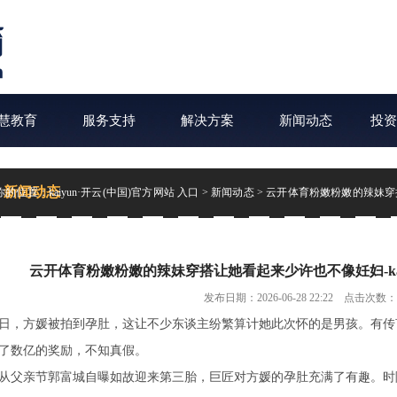
慧教育
服务支持
解决方案
新闻动态
投资
新闻动态
你的位置：
kaiyun·开云(中国)官方网站 入口
>
新闻动态
> 云开体育粉嫩粉嫩的辣妹穿搭
官方网站 入口
云开体育粉嫩粉嫩的辣妹穿搭让她看起来少许也不像妊妇-kaiy
发布日期：2026-06-28 22:22 点击次数：
日，方媛被拍到孕肚，这让不少东谈主纷繁算计她此次怀的是男孩。有传
了数亿的奖励，不知真假。
从父亲节郭富城自曝如故迎来第三胎，巨匠对方媛的孕肚充满了有趣。时