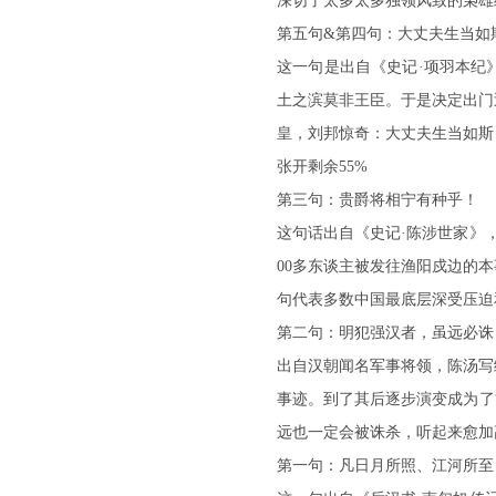
深切了太多太多独领风致的枭雄
第五句&第四句：大丈夫生当如
这一句是出自《史记·项羽本纪
土之滨莫非王臣。于是决定出门
皇，刘邦惊奇：大丈夫生当如斯
张开剩余55%
第三句：贵爵将相宁有种乎！
这句话出自《史记·陈涉世家》
00多东谈主被发往渔阳戍边的
句代表多数中国最底层深受压迫
第二句：明犯强汉者，虽远必诛
出自汉朝闻名军事将领，陈汤写
事迹。到了其后逐步演变成为了
远也一定会被诛杀，听起来愈加
第一句：凡日月所照、江河所至