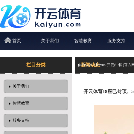
首页
关于我们
智慧教育
服务支持
栏目分类
新闻动态
你的位置：
kaiyun·开云(中国)官
(中国)官方网站 入口
关于我们
开云体育18座已封顶、5
智慧教育
服务支持