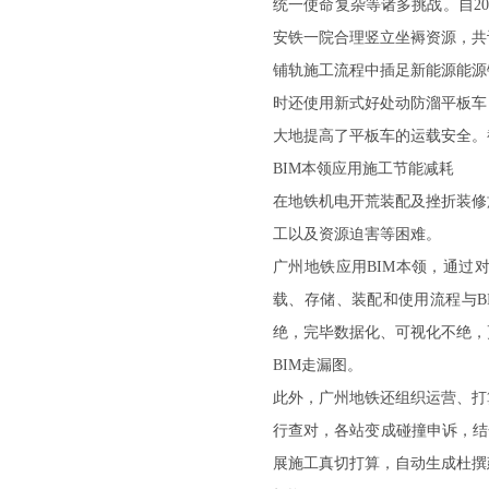
统一使命复杂等诸多挑战。自2
安铁一院合理竖立坐褥资源，共
铺轨施工流程中插足新能源能源
时还使用新式好处动防溜平板车
大地提高了平板车的运载安全。
BIM本领应用施工节能减耗
在地铁机电开荒装配及挫折装修
工以及资源迫害等困难。
广州地铁应用BIM本领，通过
载、存储、装配和使用流程与B
绝，完毕数据化、可视化不绝，
BIM走漏图。
此外，广州地铁还组织运营、打
行查对，各站变成碰撞申诉，结
展施工真切打算，自动生成杜撰