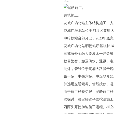
工。
铺轨施工。
花城广场北站主体结构施工一齐
花城广场北站位于河汉区黄埔大
中暗挖站台部分已于2023年
花城广场北站明挖站厅基坑长144
三诚海外金融大厦及太平洋金融
数目繁密，触及供水、通讯、电
此外，管线位于黄埔大路骨干说
铁一院、中铁六院、中煤华夏监
并选用交通素养、管线拨移、悬
由于施工样貌受限，灵验施工样
次探讨，决定接管半盖挖法施工
西两头开挖加速施工进程。树立