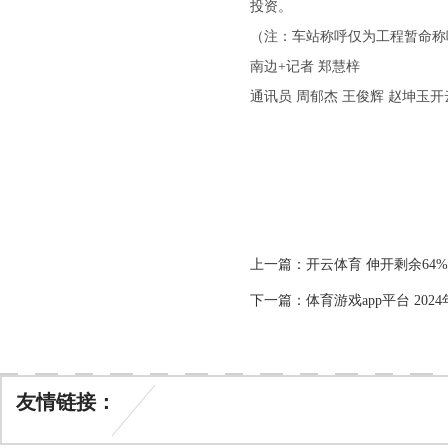
投资。
（注：车站称呼仅为工程暂命称
南边+记者 郑慧梓
通讯员 周郁杰 王俊辉 赵坤玉
上一篇：
开云体育 伸开剩余64%
下一篇：
体育游戏app平台 2024
友情链接：