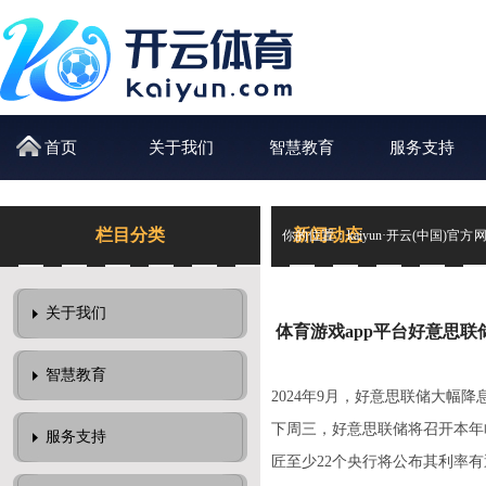
首页
关于我们
智慧教育
服务支持
栏目分类
新闻动态
你的位置：
kaiyun·开云(中国)官方
开云(中国)官方网站 入口
关于我们
体育游戏app平台好意思联储
智慧教育
2024年9月，好意思联储大
下周三，好意思联储将召开本年
服务支持
匠至少22个央行将公布其利率