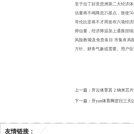
至于拉丁好意思洲第二大经济体
估量将不竭降息25基点，致使5
哥伦比亚将不才周发布六项经济
师估量，经济降温加上通胀捏续
风险教唆及免责条目 市集有风
方针、财务气象或需要。用户应
上一篇：
开云体育其 2 纳米芯片将
下一篇：
开yun体育网翌日三天以
友情链接：