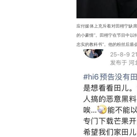
应付媒体上充斥着对田栩宁缺席
的小豪情”。田栩宁在节目中以
忠实的教科书”。他的粉丝后盾