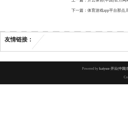
上一篇：
开云体育(中国)官方网站
下一篇：
体育游戏app平台那点儿‘
友情链接：
Powered by
kaiyun·开云(中
Co