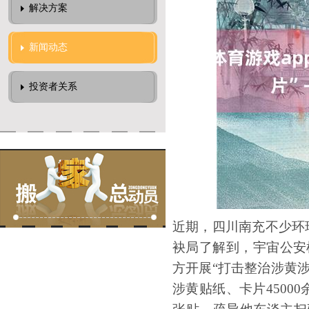
解决方案
新闻动态
投资者关系
近期，四川南充不少环
袂局了解到，宇宙公安
方开展“打击整治涉黄
涉黄贴纸、卡片4500