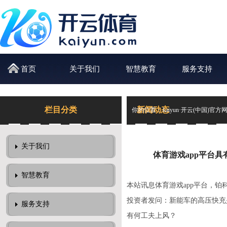
首页
关于我们
智慧教育
服务支持
栏目分类
新闻动态
你的位置：
kaiyun·开云(中国)官方
方网站 入口
关于我们
体育游戏app平台具有
智慧教育
本站讯息体育游戏app平台，铂科
投资者发问：新能车的高压快充
服务支持
有何工夫上风？